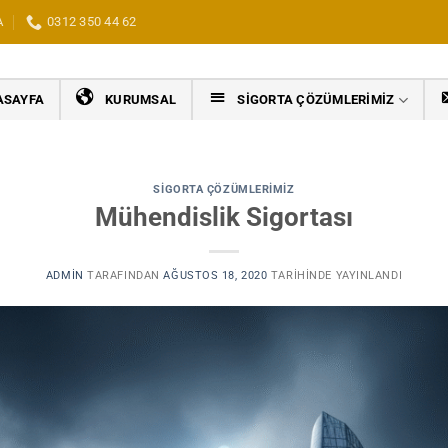
A
0312 350 44 62
ASAYFA
KURUMSAL
SIGORTA ÇÖZÜMLERIMIZ
SIGORTA ÇÖZÜMLERIMIZ
Mühendislik Sigortası
ADMIN
TARAFINDAN
AĞUSTOS 18, 2020
TARIHINDE YAYINLANDI