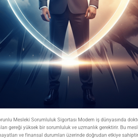
unlu Mesleki Sorumluluk Sigortası Modern iş dünyasında doktor
ları gereği yüksek bir sorumluluk ve uzmanlık gerektirir. Bu mesl
 hayatları ve finansal durumları üzerinde doğrudan etkiye sahiptir