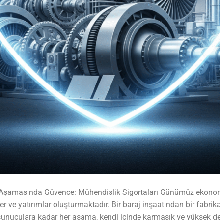
r Aşamasında Güvence: Mühendislik Sigortaları Günümüz ekonomis
er ve yatırımlar oluşturmaktadır. Bir baraj inşaatından bir fabri
nuculara kadar her aşama, kendi içinde karmaşık ve yüksek değerli