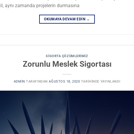
ğil, aynı zamanda projelerin durmasına
OKUMAYA DEVAM EDIN
→
SIGORTA ÇÖZÜMLERIMIZ
Zorunlu Meslek Sigortası
ADMIN
TARAFINDAN
AĞUSTOS 18, 2020
TARIHINDE YAYINLANDI