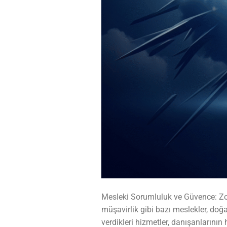
Mesleki Sorumluluk ve Güvence: Zor
müşavirlik gibi bazı meslekler, doğa
verdikleri hizmetler, danışanlarının